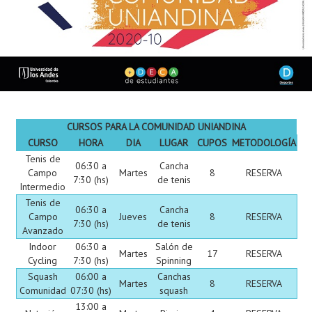
Proyecto de grado
Reingreso
Reintegro
Retiro voluntario
Transferencia
CURSOS PARA LA COMUNIDAD UNIANDINA
CURSO
HORA
DIA
LUGAR
CUPOS
METODOLOGÍA
Tarifas
Tenis de
06:30 a
Cancha
Campo
Martes
8
RESERVA
Grado
7:30 (hs)
de tenis
Intermedio
Tenis de
06:30 a
Cancha
Campo
Jueves
8
RESERVA
7:30 (hs)
de tenis
Avanzado
Indoor
06:30 a
Salón de
Martes
17
RESERVA
Cycling
7:30 (hs)
Spinning
Squash
06:00 a
Canchas
Martes
8
RESERVA
Comunidad
07:30 (hs)
squash
13:00 a