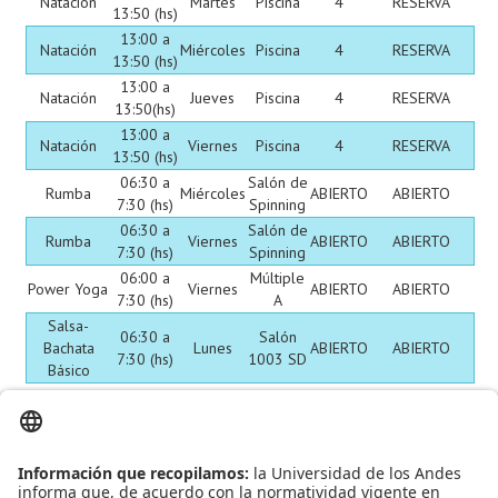
Natación
Martes
Piscina
4
RESERVA
13:50 (hs)
13:00 a
Natación
Miércoles
Piscina
4
RESERVA
13:50 (hs)
13:00 a
Natación
Jueves
Piscina
4
RESERVA
13:50(hs)
13:00 a
Natación
Viernes
Piscina
4
RESERVA
13:50 (hs)
06:30 a
Salón de
Rumba
Miércoles
ABIERTO
ABIERTO
7:30 (hs)
Spinning
06:30 a
Salón de
Rumba
Viernes
ABIERTO
ABIERTO
7:30 (hs)
Spinning
06:00 a
Múltiple
Power Yoga
Viernes
ABIERTO
ABIERTO
7:30 (hs)
A
Salsa-
06:30 a
Salón
Bachata
Lunes
ABIERTO
ABIERTO
7:30 (hs)
1003 SD
Básico
Salsa-
18:30 a
Salón de
Bachata
Jueves
ABIERTO
ABIERTO
19:30 (hs)
danza
Básico
Leído
3947
Tiempo
Última modificación Martes, 28 Enero 2020 09:02