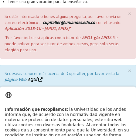
Tener una gran vocación para la enseñanza.
×
Si estás interesado o tienes alguna pregunta, por favor envía un
correo electrónico a
cupitaller@uniandes.edu.co
con el asunto:
Aplicación 2018-10 - [APO1, APO2]*
*Por favor indicar si aplicas como tutor de
APO1 y/o APO2
. Se
puede aplicar para ser tutor de ambos cursos, pero solo serás
elegido para uno.
×
Si deseas conocer más acerca de CupiTaller, por favor visita la
página Web
AQUÍ
Equipo CupiTaller
Leído
4448
Tiempo
Última modificación Viernes, 02 Febrero 2018 15:13