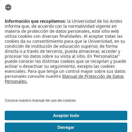
Equipo CupiTaller
Leído
6384
Tiempo
Última modificación Miércoles, 13 Enero 2016 11:49
Publicado en
Noticias
Etiquetado bajo
monitorias
cursos pregrado
cursos maestrias
Proyectos estudiantes
cupitaller
tutores
APO
Más en esta categoría
« Abierta convocatoria para monitorías DISC
2016-10
Segunda convocatoria de gobierno electrónico »
Regreso al inicio