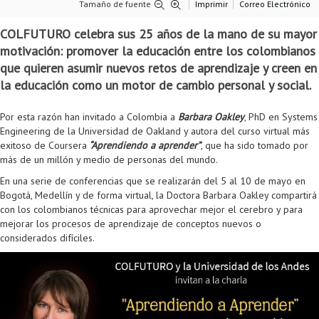
Tamaño de fuente
Imprimir
Correo Electrónico
Colaboratorio de Interacción, Visualización, Robótica y Sistemas
Convocatoria ISIS
Oportunidades
Internacionalización
Reglamento General de Estudiantes de Maestría RGEMa
Maestría en Gerencia de Tecnologías de Información (MAIT)
Instructores
Ofertas Laborales
TICSw
Movilidad Estudiantil (Intercambio)
Convocatorias
COLFUTURO celebra sus 25 años de la mano de su mayor
Autónomos
Convocatoria IA
Opciones académicas
Cursos electivos
Bienestar institucional
Maestría en Arquitectura de Tecnologías de Información
Asistentes Postdoctorales
Emprendedores e Innovadores
Información general
Reingreso
motivación: promover la educación entre los colombianos
que quieren asumir nuevos retos de aprendizaje y creen en
Laboratorio de Arquitecturas Empresariales
Profesores
Oferta de cursos periodo intersemestral
Oferta de cursos
(MATI)
Profesores Adjuntos
TI en las Organizaciones
Electivas reguladas
Reintegro
la educación como un motor de cambio personal y social.
Laboratorio de Conectividad y Redes
Acreditaciones
Procesos administrativos
Maestría en Biología Computacional (MBC)
Coordinadores generales
Computación Visual
Electivas profesionales
Retiro Voluntario
Por esta razón han invitado a Colombia a
Barbara Oakley
, PhD en Systems
Laboratorio de Computación Móvil
Maestría en Tecnologías de Información para el Negocio
Coordinadores de programa
Matemática computacional
Electivas profesionales en otros departamentos
Consejería
Aplazamiento
Engineering de la Universidad de Oakland y autora del curso virtual más
exitoso de Coursera
“Aprendiendo a aprender”
, que ha sido tomado por
Laboratorio de Informática Forense
(MBIT)
Gestores
Doble programa
Trasnferencia Interna
más de un millón y medio de personas del mundo.
En una serie de conferencias que se realizarán del 5 al 10 de mayo en
Laboratorio de Ingeniería de Información - Códice
Maestría en Seguridad de la Información (MESI)
Personal de apoyo
Doble titulación
Intercambio Is-Link
Bogotá, Medellín y de forma virtual, la Doctora Barbara Oakley compartirá
con los colombianos técnicas para aprovechar mejor el cerebro y para
Laboratorios de Propósito General
Maestría en Ingeniería de Información (MINE)
Personal de laboratorios
Examen Saber Pro
Grado
mejorar los procesos de aprendizaje de conceptos nuevos o
considerados difíciles.
Laboratorios de Seguridad de la Información
Maestría en Ingeniería de Sistemas y Computación (MISIS)
Intercambios académicos
Sala de Video Juegos
Maestría en Ingeniería de Software (MISO)
Práctica académica
Protocolo de bioseguridad
Escuela Internacional de Verano
Práctica social
Ofertas