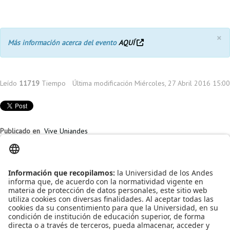
×
Más información acerca del evento
AQUÍ
Leído
11719
Tiempo
Última modificación Miércoles, 27 Abril 2016 15:00
Publicado en
Vive Uniandes
Etiquetado bajo
charlas
vive uniandes
Expertos
ponencia
expertos
Artículos relacionados
Charla: Becas para Colombianos - University Southern California
charla: STANFORD UNIVERSITY: The Knight-Hennessy Scholars
Charla - ¿Cómo estudiar un Doctorado en Nueva Zelanda?