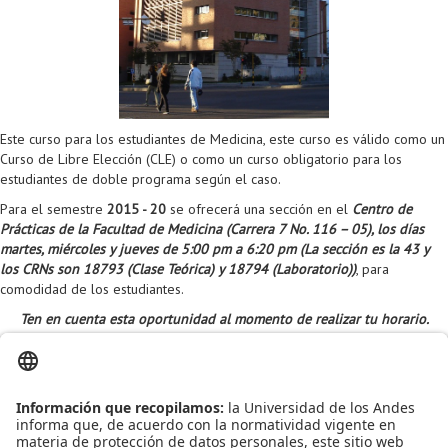
Proyecto de grado
Reingreso
Reintegro
Retiro voluntario
Este curso para los estudiantes de Medicina, este curso es válido como un
Curso de Libre Elección (CLE) o como un curso obligatorio para los
Transferencia
estudiantes de doble programa según el caso.
Para el semestre
2015 - 20
se ofrecerá una sección en el
Centro de
Tarifas
Prácticas de la Facultad de Medicina (Carrera 7 No. 116 – 05), los días
martes, miércoles y jueves de 5:00 pm a 6:20 pm (La sección es la 43 y
Grado
los CRNs son 18793 (Clase Teórica) y 18794 (Laboratorio))
, para
comodidad de los estudiantes.
Ten en cuenta esta oportunidad al momento de realizar tu horario.
Conoce más acerca de APO 1
AQUÍ
Leído
6719
Tiempo
Última modificación Martes, 07 Julio 2015 15:37