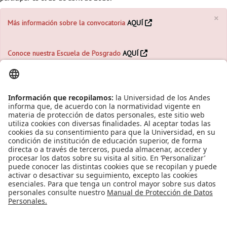
×
Más información sobre la convocatoria
AQUÍ
Conoce nuestra Escuela de Posgrado
AQUÍ
Leído
5748
Tiempo
Última modificación Jueves, 01 Marzo 2018 11:23
Publicado en
Noticias
Etiquetado bajo
convocatorias becas
convocatoria
Convocatorias
regionales
convocatorias posgrados
Financiación
Financiación
Posgrados
maestria
Más en esta categoría
« ¿Interesado en realizar la práctica académica
en el 2018 – 20?
MOOC ‘Introducción a la programación orientada
a objetos en Java’, uno de los mejores de 2017, según Class Central »