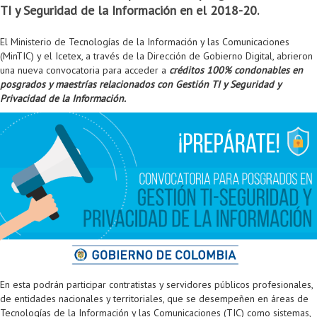
TI y Seguridad de la Información en el 2018-20.
Colaboratorio de Interacción, Visualización, Robótica y Sistemas
Convocatoria ISIS
Oportunidades
Internacionalización
Reglamento General de Estudiantes de Maestría RGEMa
Maestría en Gerencia de Tecnologías de Información (MAIT)
Instructores
Ofertas Laborales
TICSw
Movilidad Estudiantil (Intercambio)
Convocatorias
El Ministerio de Tecnologías de la Información y las Comunicaciones
Autónomos
Convocatoria IA
Opciones académicas
Cursos electivos
Bienestar institucional
Maestría en Arquitectura de Tecnologías de Información
Asistentes Postdoctorales
Emprendedores e Innovadores
Información general
Reingreso
(MinTIC) y el Icetex, a través de la Dirección de Gobierno Digital, abrieron
una nueva convocatoria para acceder a
créditos 100% condonables en
Laboratorio de Arquitecturas Empresariales
Profesores
Oferta de cursos periodo intersemestral
Oferta de cursos
(MATI)
Profesores Adjuntos
TI en las Organizaciones
Electivas reguladas
Reintegro
posgrados y maestrías relacionados con Gestión TI y Seguridad y
Privacidad de la Información.
Laboratorio de Conectividad y Redes
Acreditaciones
Procesos administrativos
Maestría en Biología Computacional (MBC)
Coordinadores generales
Computación Visual
Electivas profesionales
Retiro Voluntario
Laboratorio de Computación Móvil
Maestría en Tecnologías de Información para el Negocio
Coordinadores de programa
Matemática computacional
Electivas profesionales en otros departamentos
Consejería
Aplazamiento
Laboratorio de Informática Forense
(MBIT)
Gestores
Doble programa
Trasnferencia Interna
Laboratorio de Ingeniería de Información - Códice
Maestría en Seguridad de la Información (MESI)
Personal de apoyo
Doble titulación
Intercambio Is-Link
Laboratorios de Propósito General
Maestría en Ingeniería de Información (MINE)
Personal de laboratorios
Examen Saber Pro
Grado
Laboratorios de Seguridad de la Información
Maestría en Ingeniería de Sistemas y Computación (MISIS)
Intercambios académicos
Sala de Video Juegos
Maestría en Ingeniería de Software (MISO)
Práctica académica
En esta podrán participar contratistas y servidores públicos profesionales,
Protocolo de bioseguridad
Escuela Internacional de Verano
Práctica social
Ofertas
de entidades nacionales y territoriales, que se desempeñen en áreas de
Tecnologías de la Información y las Comunicaciones (TIC) como sistemas,