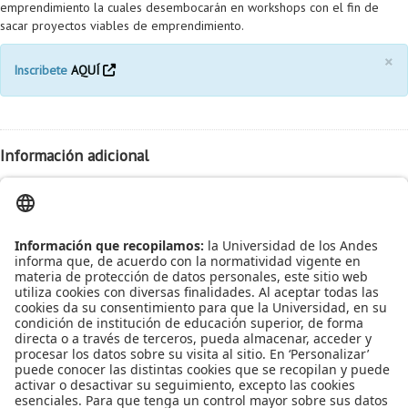
emprendimiento la cuales desembocarán en workshops con el fin de
Proyecto de grado
sacar proyectos viables de emprendimiento.
Reingreso
×
Inscribete
AQUÍ
Reintegro
Retiro voluntario
Información adicional
Transferencia
Fecha:
2016-11-04
Tarifas
Hora:
10:00 am
Grado
Lugar:
Por confirmar
Leído
4188
Tiempo
Última modificación Martes, 01 Noviembre 2016
14:59
Publicado en
Eventos