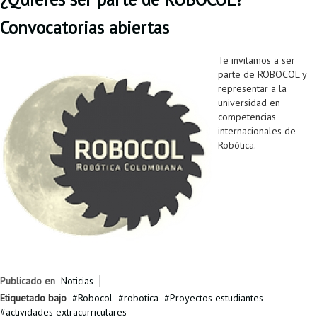
Proyecto de grado
Convocatorias abiertas
Reingreso
Te invitamos a ser
Reintegro
parte de ROBOCOL y
representar a la
Retiro voluntario
universidad en
competencias
Transferencia
internacionales de
Robótica.
Tarifas
Grado
Publicado en
Noticias
Etiquetado bajo
Robocol
robotica
Proyectos estudiantes
actividades extracurriculares