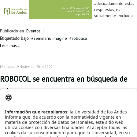
adecuadamente estas
respuestas, es
socialmente excluida.
Publicado en
Eventos
Etiquetado bajo
seminario imagine
robotica
Leer más...
Miércoles, 19 Noviembre 2014 19:00
ROBOCOL se encuentra en búsqueda de
talento
Invitamos a nuestros
estudiantes a ser parte
de ROBOCOL, la
organización
conformada por
estudiantes y