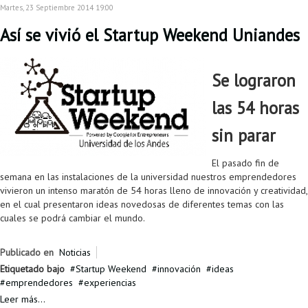
Proyecto de grado
Martes, 23 Septiembre 2014 19:00
Así se vivió el Startup Weekend Uniandes
Reingreso
Reintegro
Se lograron
Retiro voluntario
las 54 horas
Transferencia
sin parar
Tarifas
El pasado fin de
Grado
semana en las instalaciones de la universidad nuestros emprendedores
vivieron un intenso maratón de 54 horas lleno de innovación y creatividad,
en el cual presentaron ideas novedosas de diferentes temas con las
cuales se podrá cambiar el mundo.
Publicado en
Noticias
Etiquetado bajo
Startup Weekend
innovación
ideas
emprendedores
experiencias
Leer más...