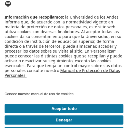
Publicado en
Eventos
Etiquetado bajo
Startup Weekend
innovación
emprendedores
experiencias
ideas
Leer más...