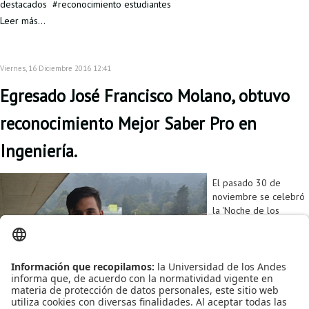
destacados
reconocimiento estudiantes
Proyecto de grado
Leer más...
Reingreso
Reintegro
Viernes, 16 Diciembre 2016 12:41
Egresado José Francisco Molano, obtuvo
Retiro voluntario
reconocimiento Mejor Saber Pro en
Transferencia
Ingeniería.
Tarifas
Grado
El pasado 30 de
noviembre se celebró
la 'Noche de los
Mejores' en la cual se
entregó la distinción
"Andrés Bello" que
reconoce los puntajes
más altos de las
pruebas Saber 11 y se
otorgaron