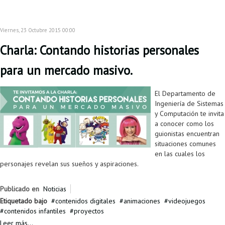
Proyecto de grado
Reingreso
Viernes, 23 Octubre 2015 00:00
Reintegro
Charla: Contando historias personales
Retiro voluntario
para un mercado masivo.
Transferencia
El Departamento de
Ingeniería de Sistemas
Tarifas
y Computación te invita
a conocer como los
Grado
guionistas encuentran
situaciones comunes
en las cuales los
personajes revelan sus sueños y aspiraciones.
Publicado en
Noticias
Etiquetado bajo
contenidos digitales
animaciones
videojuegos
contenidos infantiles
proyectos
Leer más...