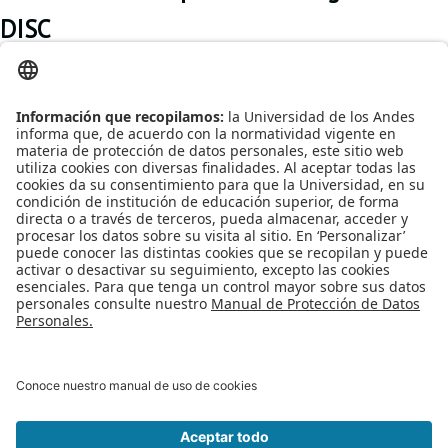
Proyecto de grado
DISC
Reingreso
Queriendo fomentar el
Reintegro
interés y el gusto por
la investigación, el
Retiro voluntario
Departamento de
Ingeniería de Sistemas
Transferencia
y Computación, invita a
todos los estudiantes a
Tarifas
las presentaciones de
los Grupos de
Grado
Investigación.
Publicado en
Noticias
Etiquetado bajo
grupos de investigación
investigacion
COMIT
IMAGINE
TICSw
Proyecto de grado
Leer más...