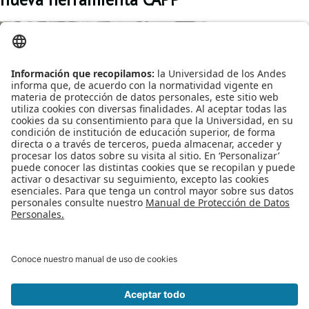
Proyecto de grado
La Coordinación
Reingreso
Académica del
Departamento de
Reintegro
Ingeniería de Sistemas
y Computación en
Retiro voluntario
conjunto con
Admisiones y Registro
Transferencia
y la DSIT trabajaron en
la implementación del
Tarifas
CAPP (Evaluación de
Grado) ISIS.
Grado
Publicado en
Noticias
Etiquetado bajo
CAPP
Nueva herramienta
herramientas para
estudiantes
nuevo servicio
estudiante
requisitos grado
Leer más...