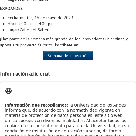
Proyecto de grado
EXPOANDES
Reingreso
Fecha:
martes, 16 de mayo de 2023.
Hora:
9:00 a.m. a 4:00 p.m.
Reintegro
Lugar:
Calle del Saber.
¡Haz parte de la semana más grande de los innovadores uniandinos y
Retiro voluntario
apoya a tu proyecto favorito! Inscríbete en:
Transferencia
Semana de innovación
Tarifas
Información adicional
Grado
Fecha:
Del 15 al 19 de mayo de 2023
Hora:
9:00 a.m. a 4:00 p.m.
Lugar:
Calle del Saber.
Más información:
Más información
Leído
1551
Tiempo
Última modificación Viernes, 28 Abril 2023 12:15