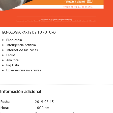
Proyecto de grado
Reingreso
Reintegro
TECNOLOGÍA, PARTE DE TU FUTURO
Retiro voluntario
Blockchain
Transferencia
Inteligencia Artificial
Internet de las cosas
Tarifas
Cloud
Analítica
Grado
Big Data
Experiencias inversivas
Información adicional
Fecha:
2019-02-15
Hora:
10:00 am