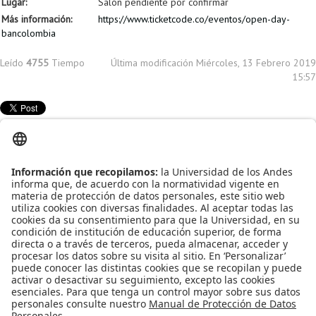
Lugar:
Salón pendiente por confirmar
Más información:
https://www.ticketcode.co/eventos/open-day-
bancolombia
Leído
4755
Tiempo
Última modificación Miércoles, 13 Febrero 2019
15:57
Publicado en
Eventos
Etiquetado bajo
presentaciones corporativas
Artículos relacionados
Presentación Corporativa: Novartis
Presentación Corporativa: Ocensa – Oleoducto Central S.A.
Presentación Corporativa: Grupo Enel - Codensa
Presentación Corporativa: Alpina
Presentación Corporativa: Tinello Capital SAS