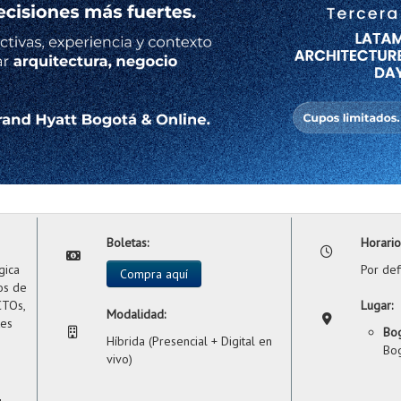
Boletas:
Horario
gica
Por def
Compra aquí
os de
CTOs,
Lugar:
Modalidad:
tes
Bog
Híbrida (Presencial + Digital en
Bog
vivo)