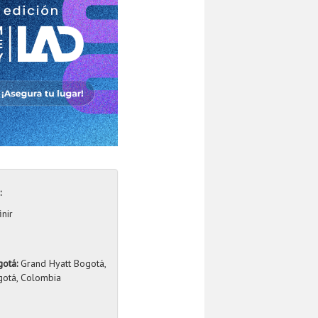
:
inir
otá:
Grand Hyatt Bogotá,
otá, Colombia