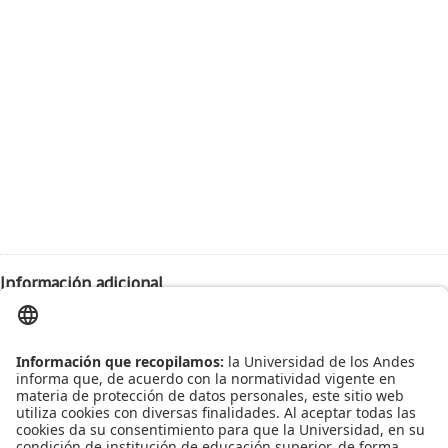
Información adicional
Fecha:
2018-03-20
Hora:
9:00am
Lugar:
W 101
Leído
3801
Tiempo
Última modificación Miércoles, 07 Marzo 2018 15:17