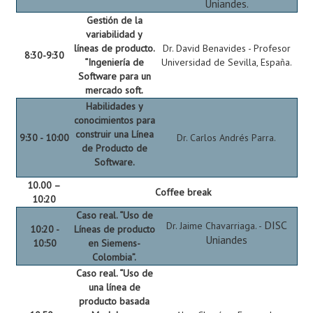
Uniandes.
Gestión de la
variabilidad y
líneas de producto.
Dr. David Benavides - Profesor
8:30-9:30
“Ingeniería de
Universidad de Sevilla, España.
Software para un
mercado soft.
Habilidades y
conocimientos para
construir una Línea
9:30 - 10:00
Dr. Carlos Andrés Parra.
de Producto de
Software.
10.00 –
Coffee break
10:20
Caso real. “Uso de
DISC
Dr. Jaime Chavarriaga. -
10:20 -
Líneas de producto
Uniandes
10:50
en Siemens-
Colombia”.
Caso real. “Uso de
una línea de
producto basada