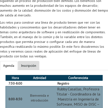
siguiendo un proceso de producción bien definido. Los beneficios son
Proyecto de grado
muchos: aumento en la productividad de los equipos de desarrollo;
aumento de la calidad; disminución de los costos y disminución del tiempo
Reingreso
de salida al mercado.
Los retos para construir una línea de producto tienen que ver con las
Reintegro
habilidades y conocimientos que los desarrolladores deben tener en
temas como arquitectura de software y en reutilización de componentes.
Retiro voluntario
También, en el manejo de lo común y de lo variable entre los distintos
productos que permita precisar o configurar cada uno de manera
Transferencia
específica reutilizando lo máximo posible. En este foro discutiremos los
retos y veremos casos reales de aplicación del enfoque de líneas de
Tarifas
producto con todas sus ventajas.
Grado
Agenda
Inscripción
Hora
Actividad
Conferencista
7:30-8:00
Registro
Rubby Casallas, Profesora
Titular - Coordinadora de la
Bienvenida e
Maestría en Ingeniería de
8:00-8:30
introducción
Software, MISO de DISC –