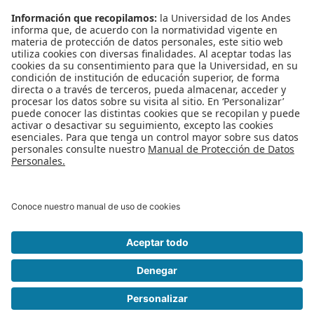
Fecha:
2017-02-13
Hora:
8:00 am
Lugar:
Salón W 101
Leído
6874
Tiempo
Última modificación Jueves, 09 Febrero 2017 12:05
Publicado en
Eventos
Más en esta categoría
« No se pierda la sustentación Doctoral de
Jaime Chavarriaga
Charla: ¿Cómo estudiar en USA? »
Regreso al inicio