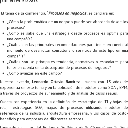
p.m. en el SD 807.
Colaboratorio de Interacción, Visualización, Robótica y Sistemas
Convocatoria ISIS
Oportunidades
Internacionalización
Reglamento General de Estudiantes de Maestría RGEMa
Maestría en Gerencia de Tecnologías de Información (MAIT)
Instructores
Ofertas Laborales
TICSw
Movilidad Estudiantil (Intercambio)
Convocatorias
El tema de la conferencia,
“
Procesos en negocios
”, se centrará en:
Autónomos
Convocatoria IA
Opciones académicas
Cursos electivos
Bienestar institucional
Maestría en Arquitectura de Tecnologías de Información
Asistentes Postdoctorales
Emprendedores e Innovadores
Información general
Reingreso
¿Cómo la problemática de un negocio puede ser abordada desde los
procesos?
Laboratorio de Arquitecturas Empresariales
Profesores
Oferta de cursos periodo intersemestral
Oferta de cursos
(MATI)
Profesores Adjuntos
TI en las Organizaciones
Electivas reguladas
Reintegro
¿Cómo se sabe que una estrategia desde procesos es optima para
una compañía?
Laboratorio de Conectividad y Redes
Acreditaciones
Procesos administrativos
Maestría en Biología Computacional (MBC)
Coordinadores generales
Computación Visual
Electivas profesionales
Retiro Voluntario
¿Cuáles son las principales recomendaciones para tener en cuenta al
momento de desarrollar consultoría o servicios de este tipo en una
Laboratorio de Computación Móvil
Maestría en Tecnologías de Información para el Negocio
Coordinadores de programa
Matemática computacional
Electivas profesionales en otros departamentos
Consejería
Aplazamiento
compañía?
¿Cuáles son las principales tendencia, normativas o estándares para
Laboratorio de Informática Forense
(MBIT)
Gestores
Doble programa
Trasnferencia Interna
tener en cuenta en la descripción de procesos de negocios?
¿Cómo avanzar en este campo?
Laboratorio de Ingeniería de Información - Códice
Maestría en Seguridad de la Información (MESI)
Personal de apoyo
Doble titulación
Intercambio Is-Link
Nuestro invitado,
Leonardo Octavio Ramirez
, cuenta con 15 años d
Laboratorios de Propósito General
Maestría en Ingeniería de Información (MINE)
Personal de laboratorios
Examen Saber Pro
Grado
experiencia en este tema y en la aplicación de modelos como SOA y BPM,
a través de proyectos de alineamiento y de análisis de casos reales.
Laboratorios de Seguridad de la Información
Maestría en Ingeniería de Sistemas y Computación (MISIS)
Intercambios académicos
Cuenta con experiencia en la definición de estrategias de TI y hojas de
ruta, estrategias SOA, mapas de procesos utilizando modelos de
Sala de Video Juegos
Maestría en Ingeniería de Software (MISO)
Práctica académica
referencia de la industria, arquitectura empresarial y los casos de costo-
beneficio para empresas de diferentes sectores.
Protocolo de bioseguridad
Escuela Internacional de Verano
Práctica social
Ofertas
Leonardo es autor del Redbook: "
Building Multi Channel Applications