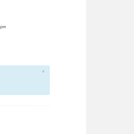
0 pm
×