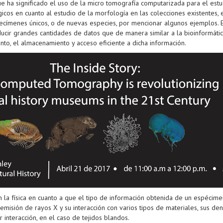
ue ha significado el uso de la micro tomografía computarizada para el est
ógicos en cuanto al estudio de la morfología en las colecciones existentes,
pecímenes únicos, o de nuevas especies, por mencionar algunos ejemplos. E
oducir grandes cantidades de datos que de manera similar a la bioinformáti
to, el almacenamiento y acceso eficiente a dicha información.
con la física en cuanto a que el tipo de información obtenida de un espécim
misión de rayos X y su interacción con varios tipos de materiales, sus dens
 interacción, en el caso de tejidos blandos.