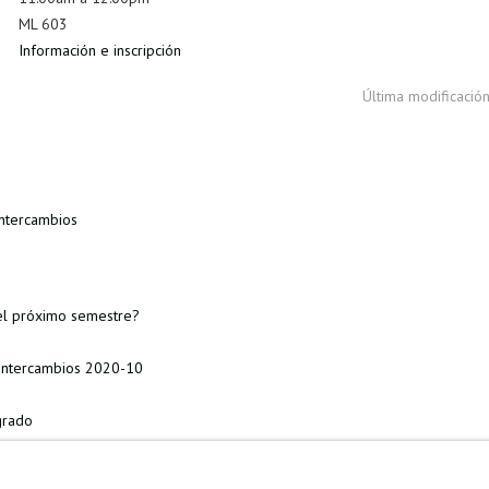
ML 603
Información e inscripción
Última modificació
Intercambios
el próximo semestre?
 Intercambios 2020-10
grado
rías intercambios
Open Day Davivienda »