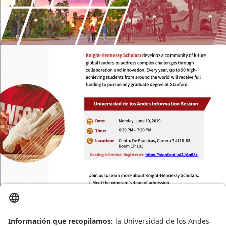
Proyecto de grado
Reingreso
Reintegro
Retiro voluntario
Transferencia
Tarifas
Grado