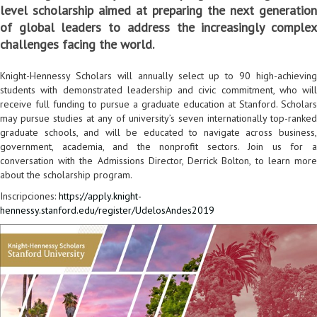
level scholarship aimed at preparing the next generation
Colaboratorio de Interacción, Visualización, Robótica y Sistemas
Convocatoria ISIS
Oportunidades
Internacionalización
Reglamento General de Estudiantes de Maestría RGEMa
Maestría en Gerencia de Tecnologías de Información (MAIT)
Instructores
Ofertas Laborales
TICSw
Movilidad Estudiantil (Intercambio)
Convocatorias
of global leaders to address the increasingly complex
challenges facing the world.
Autónomos
Convocatoria IA
Opciones académicas
Cursos electivos
Bienestar institucional
Maestría en Arquitectura de Tecnologías de Información
Asistentes Postdoctorales
Emprendedores e Innovadores
Información general
Reingreso
Laboratorio de Arquitecturas Empresariales
Profesores
Oferta de cursos periodo intersemestral
Oferta de cursos
(MATI)
Profesores Adjuntos
TI en las Organizaciones
Electivas reguladas
Reintegro
Knight-Hennessy Scholars will annually select up to 90 high-achieving
students with demonstrated leadership and civic commitment, who will
Laboratorio de Conectividad y Redes
Acreditaciones
Procesos administrativos
Maestría en Biología Computacional (MBC)
Coordinadores generales
Computación Visual
Electivas profesionales
Retiro Voluntario
receive full funding to pursue a graduate education at Stanford. Scholars
may pursue studies at any of university’s seven internationally top-ranked
Laboratorio de Computación Móvil
Maestría en Tecnologías de Información para el Negocio
Coordinadores de programa
Matemática computacional
Electivas profesionales en otros departamentos
Consejería
Aplazamiento
graduate schools, and will be educated to navigate across business,
government, academia, and the nonprofit sectors. Join us for a
Laboratorio de Informática Forense
(MBIT)
Gestores
Doble programa
Trasnferencia Interna
conversation with the Admissions Director, Derrick Bolton, to learn more
about the scholarship program.
Laboratorio de Ingeniería de Información - Códice
Maestría en Seguridad de la Información (MESI)
Personal de apoyo
Doble titulación
Intercambio Is-Link
Inscripciones:
https://apply.knight-
hennessy.stanford.edu/register/UdelosAndes2019
Laboratorios de Propósito General
Maestría en Ingeniería de Información (MINE)
Personal de laboratorios
Examen Saber Pro
Grado
Laboratorios de Seguridad de la Información
Maestría en Ingeniería de Sistemas y Computación (MISIS)
Intercambios académicos
Sala de Video Juegos
Maestría en Ingeniería de Software (MISO)
Práctica académica
Protocolo de bioseguridad
Escuela Internacional de Verano
Práctica social
Ofertas