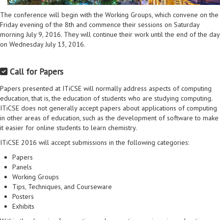
Proyecto de grado
The conference will begin with the Working Groups, which convene on the
Friday evening of the 8th and commence their sessions on Saturday
Reingreso
morning July 9, 2016. They will continue their work until the end of the day
on Wednesday July 13, 2016.
Reintegro
Retiro voluntario
Call for Papers
Transferencia
Papers presented at ITiCSE will normally address aspects of computing
education, that is, the education of students who are studying computing.
Tarifas
ITiCSE does not generally accept papers about applications of computing
in other areas of education, such as the development of software to make
Grado
it easier for online students to learn chemistry.
ITiCSE 2016 will accept submissions in the following categories:
Papers
Panels
Working Groups
Tips, Techniques, and Courseware
Posters
Exhibits