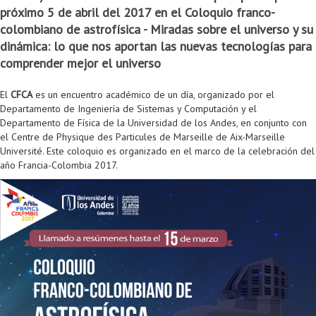
próximo 5 de abril del 2017 en el Coloquio franco-
Colaboratorio de Interacción, Visualización, Robótica y Sistemas
Convocatoria ISIS
Oportunidades
Internacionalización
Reglamento General de Estudiantes de Maestría RGEMa
Maestría en Gerencia de Tecnologías de Información (MAIT)
Instructores
Ofertas Laborales
TICSw
Movilidad Estudiantil (Intercambio)
Convocatorias
colombiano de astrofísica - Miradas sobre el universo y su
Autónomos
Convocatoria IA
Opciones académicas
Cursos electivos
Bienestar institucional
Maestría en Arquitectura de Tecnologías de Información
Asistentes Postdoctorales
Emprendedores e Innovadores
Información general
Reingreso
dinámica: lo que nos aportan las nuevas tecnologías para
comprender mejor el universo
Laboratorio de Arquitecturas Empresariales
Profesores
Oferta de cursos periodo intersemestral
Oferta de cursos
(MATI)
Profesores Adjuntos
TI en las Organizaciones
Electivas reguladas
Reintegro
El
CFCA
es un encuentro académico de un día, organizado por el
Laboratorio de Conectividad y Redes
Acreditaciones
Procesos administrativos
Maestría en Biología Computacional (MBC)
Coordinadores generales
Computación Visual
Electivas profesionales
Retiro Voluntario
Departamento de Ingeniería de Sistemas y Computación y el
Departamento de Física de la Universidad de los Andes, en conjunto con
Laboratorio de Computación Móvil
Maestría en Tecnologías de Información para el Negocio
Coordinadores de programa
Matemática computacional
Electivas profesionales en otros departamentos
Consejería
Aplazamiento
el Centre de Physique des Particules de Marseille de Aix-Marseille
Université. Este coloquio es organizado en el marco de la celebración del
Laboratorio de Informática Forense
(MBIT)
Gestores
Doble programa
Trasnferencia Interna
año Francia-Colombia 2017.
Laboratorio de Ingeniería de Información - Códice
Maestría en Seguridad de la Información (MESI)
Personal de apoyo
Doble titulación
Intercambio Is-Link
Laboratorios de Propósito General
Maestría en Ingeniería de Información (MINE)
Personal de laboratorios
Examen Saber Pro
Grado
Laboratorios de Seguridad de la Información
Maestría en Ingeniería de Sistemas y Computación (MISIS)
Intercambios académicos
Sala de Video Juegos
Maestría en Ingeniería de Software (MISO)
Práctica académica
Protocolo de bioseguridad
Escuela Internacional de Verano
Práctica social
Ofertas