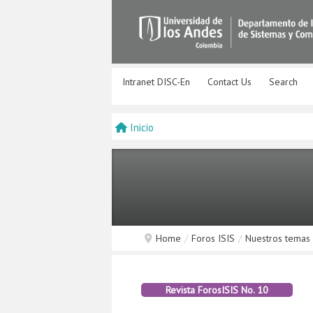
Intranet DISC-En
Contact Us
Search
Inicio
Home
/
Foros ISIS
/
Nuestros temas
Revista ForosISIS No. 10