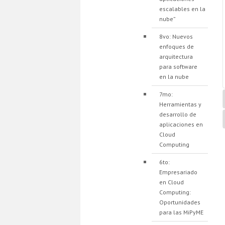
escalables en la
nube”
8vo: Nuevos
enfoques de
arquitectura
para software
en la nube
7mo:
Herramientas y
desarrollo de
aplicaciones en
Cloud
Computing
6to:
Empresariado
en Cloud
Computing:
Oportunidades
para las MiPyME