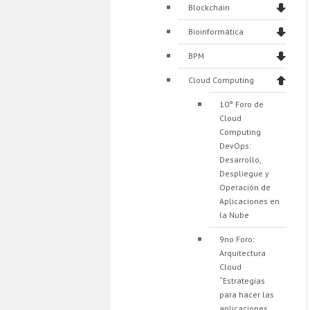
Blockchain
Bioinformática
BPM
Cloud Computing
10° Foro de
Cloud
Computing
DevOps:
Desarrollo,
Despliegue y
Operación de
Aplicaciones en
la Nube
9no Foro:
Arquitectura
Cloud
“Estrategias
para hacer las
aplicaciones