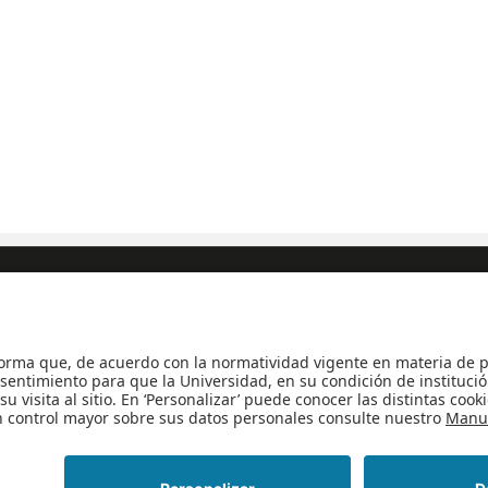
siones y Registro
|
Biblioteca
|
Bloque Neón
|
Agenda y Eventos
|
Decanatur
Universidad de los Andes | Vigilada Mineducación
Reconocimiento como Universidad: Decreto 1297 del 30 de mayo de 1964
imiento personería jurídica: Resolución 28 del 23 de febrero de 1949 Min
ste No 19A - 40 Bogotá (Colombia) | Tel: +57 601 3394949 Ext: 2860, 286
© 2025 -
Departamento de Ingeniería de Sistemas y Computación