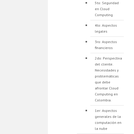
5to: Seguridad
en Cloud
Computing
4to: Aspectos
legales
3ro: Aspectos
financieros
2do: Perspectiva
del cliente.
Necesidades y
problemáticas
que debe
afrontar Cloud
Computing en
Colombia.
1er: Aspectos
generales de la
computación en
la nube