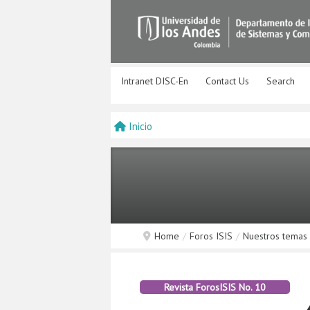
Intranet DISC-En
Contact Us
Search
Inicio
Home
/
Foros ISIS
/
Nuestros temas
Revista ForosISIS No. 10