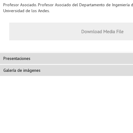
Profesor Asociado. Profesor Asociado del Departamento de Ingeniería 
Universidad de los Andes.
Download Media File
Presentaciones
Galería de imágenes
Nelson Remolina
Presentación
Lorenzo Villergas Carrasquilla
Presentación
Rafael H. Gamboa Bernate
Presentación