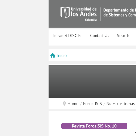
Intranet DISC-En
Contact Us
Search
Inicio
Home
/
Foros ISIS
/
Nuestros temas
Revista ForosISIS No. 10