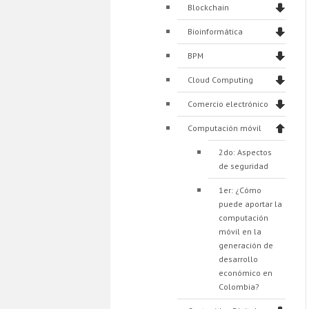
Blockchain
Bioinformática
BPM
Cloud Computing
Comercio electrónico
Computación móvil
2do: Aspectos
de seguridad
1er: ¿Cómo
puede aportar la
computación
móvil en la
generación de
desarrollo
económico en
Colombia?