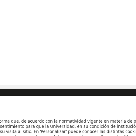
siones y Registro
|
Biblioteca
|
Bloque Neón
|
Agenda y Eventos
|
Decanatur
Universidad de los Andes | Vigilada Mineducación
Reconocimiento como Universidad: Decreto 1297 del 30 de mayo de 1964