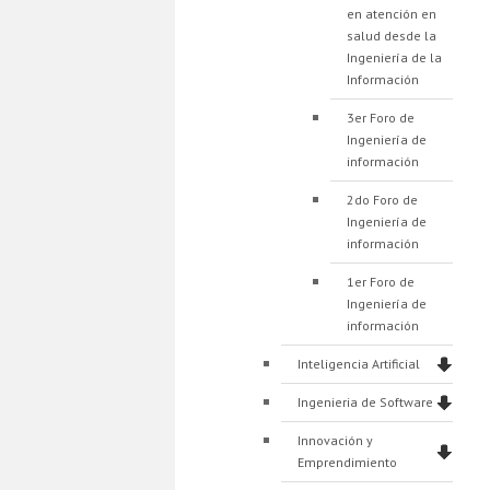
en atención en
salud desde la
Ingeniería de la
Información
3er Foro de
Ingeniería de
información
2do Foro de
Ingeniería de
información
1er Foro de
Ingeniería de
información
Inteligencia Artificial
Ingenieria de Software
Innovación y
Emprendimiento