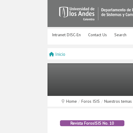
Intranet DISC-En
Contact Us
Search
Inicio
Home
/
Foros ISIS
/
Nuestros temas
Revista ForosISIS No. 10