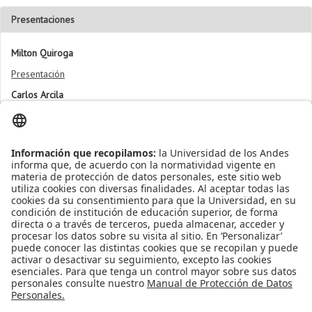
Presentaciones
Milton Quiroga
Presentación
Carlos Arcila
Presentación
Info Projects
Presentación
Apoyo Financiero
|
Admisiones y Registro
|
Biblioteca
|
Bloque Neón
|