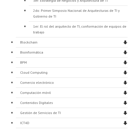
3er: Estrategia de Negocios y Arquitectura de TI
2do: Primer Simposio Nacional de Arquitecturas de TI y
Gobierno de TI
1er: El rol del arquitecto de TI, conformación de equipos de
trabajo
Blockchain
Bioinformática
BPM
Cloud Computing
Comercio electrónico
Computación móvil
Contenidos Digitales
Gestión de Servicios de TI
ICT4D