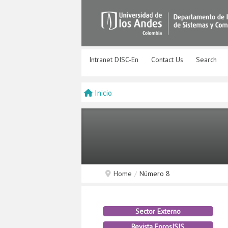
Intranet DISC-En
Contact Us
Search
Inicio
Home
/
Número 8
Sector Externo
Revista ForosISIS