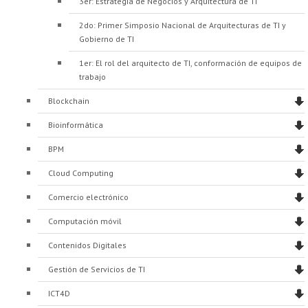
3er: Estrategia de Negocios y Arquitectura de TI
2do: Primer Simposio Nacional de Arquitecturas de TI y
Gobierno de TI
1er: El rol del arquitecto de TI, conformación de equipos de
trabajo
Blockchain
Bioinformática
BPM
Cloud Computing
Comercio electrónico
Computación móvil
Contenidos Digitales
Gestión de Servicios de TI
ICT4D