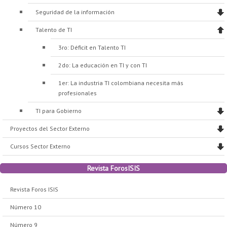
Seguridad de la información
Talento de TI
3ro: Déficit en Talento TI
2do: La educación en TI y con TI
1er: La industria TI colombiana necesita más
profesionales
TI para Gobierno
Proyectos del Sector Externo
Cursos Sector Externo
Revista ForosISIS
Revista Foros ISIS
Número 10
Número 9