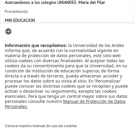
Acercandonos a los colegios UNIANDES -Maria del Pilar
Presentación.
MIN EDUCACION
Presentación.
MIN TIC
Presentación.
Apoyo Financiero
|
Admisiones y Registro
|
Biblioteca
|
Bloque Neón
|
Agenda y Eventos
|
Decanatura de Estudiantes
|
MAAD
Universidad de los Andes | Vigilada Mineducación
Reconocimiento como Universidad: Decreto 1297 del 30 de mayo de
1964.