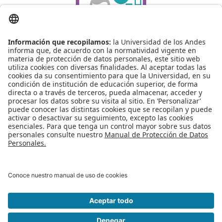
Historial de cursos
Apoyo Financiero
|
Admisiones y Registro
|
Biblioteca
|
Bloque Neón
|
Agenda y Eventos
|
Decanatura de Estudiantes
|
MAAD
Universidad de los Andes | Vigilada Mineducación
Reconocimiento como Universidad: Decreto 1297 del 30 de mayo de
1964.
Reconocimiento personería jurídica: Resolución 28 del 23 de febrero de
1949 Minjusticia
Edificio Mario Laserna Cra 1Este No 19A - 40 Bogotá (Colombia) | Tel: +57