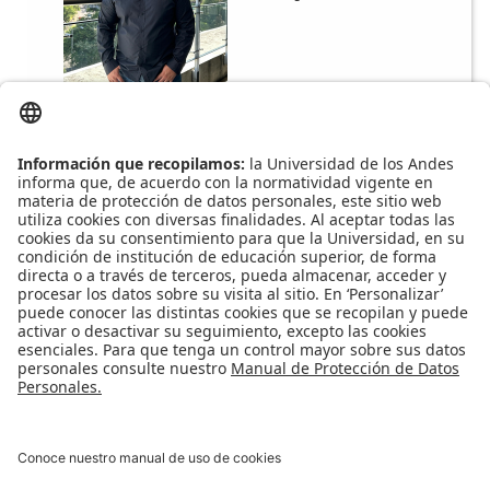
l.navas@uniandes.edu.co
Correo:
1749
Extensión:
Grupo::
No aplica
Apoyo Financiero
|
Admisiones y Registro
|
Biblioteca
|
Bloque Neón
|
Agenda y Eventos
|
Decanatura de Estudiantes
|
MAAD
Universidad de los Andes | Vigilada Mineducación
Reconocimiento como Universidad: Decreto 1297 del 30 de mayo de
1964.