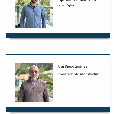
Ingeniero de infraestructura
ML 605
Oficina:
tecnológica
jj.gonzalezt@uniandes.edu.co
Correo:
1749
Extensión:
Grupo::
No aplica
Juan Diego Jiménez
Juan Diego Jiménez
Coordinador de infraestructura
ML 605
Oficina:
jujimene@uniandes.edu.co
Correo:
3893
Extensión:
Grupo::
COMIT-Comunicaciones y Tecnología de Información