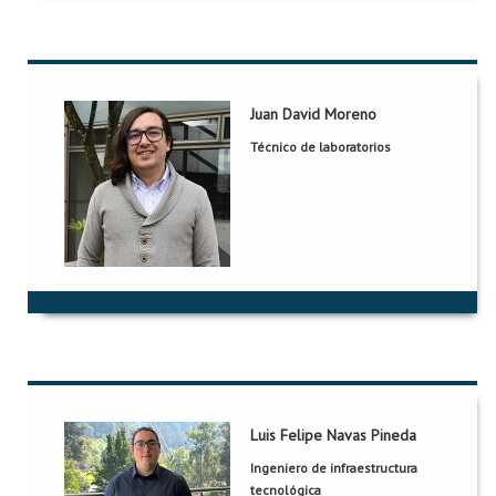
Juan David Moreno
Juan David Moreno
Técnico de laboratorios
ML 611
Oficina:
jd.morenos1@uniandes.edu.co
Correo:
2872
Extensión:
Grupo::
No aplica
Luis Felipe Navas Pineda
Luis Felipe Navas Pineda
Ingeniero de infraestructura
ML605
Oficina:
tecnológica