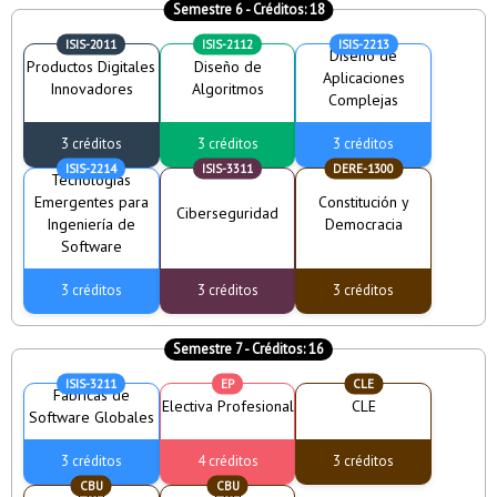
Semestre 6
- Créditos:
18
ISIS-2011
ISIS-2112
ISIS-2213
Diseño de
Productos Digitales
Diseño de
Aplicaciones
Innovadores
Algoritmos
Complejas
3 créditos
3 créditos
3 créditos
ISIS-2214
ISIS-3311
DERE-1300
Tecnologías
Emergentes para
Constitución y
Ciberseguridad
Ingeniería de
Democracia
Software
3 créditos
3 créditos
3 créditos
Semestre 7
- Créditos:
16
ISIS-3211
EP
CLE
Fábricas de
Electiva Profesional
CLE
Software Globales
3 créditos
4 créditos
3 créditos
CBU
CBU