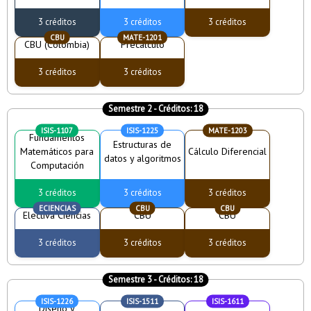
3 créditos
3 créditos
3 créditos
CBU
MATE-1201
CBU (Colombia)
Precálculo
3 créditos
3 créditos
Semestre 2
- Créditos:
18
ISIS-1107
ISIS-1225
MATE-1203
Fundamentos
Estructuras de
Matemáticos para
Cálculo Diferencial
datos y algoritmos
Computación
3 créditos
3 créditos
3 créditos
ECIENCIAS
CBU
CBU
Electiva Ciencias
CBU
CBU
3 créditos
3 créditos
3 créditos
Semestre 3
- Créditos:
18
ISIS-1226
ISIS-1511
ISIS-1611
Diseño y