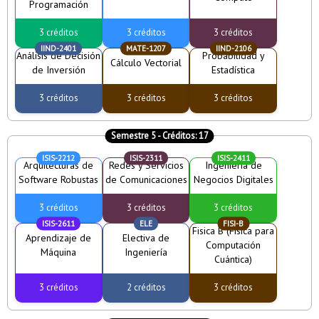
Programación
3 créditos
3 créditos
3 créditos
IIND-2401
MATE-1207
IIND-2106
Análisis de Decisión
Probabilidad y
Cálculo Vectorial
de Inversión
Estadística
3 créditos
3 créditos
3 créditos
Semestre 5
- Créditos:
17
ISIS-2212
ISIS-2311
ISIS-2411
Arquitecturas de
Redes y Servicios
Ingeniería de
Software Robustas
de Comunicaciones
Negocios Digitales
3 créditos
3 créditos
3 créditos
ISIS-2611
ELE
FISI-B
Fisica B (Física para
Aprendizaje de
Electiva de
Computación
Máquina
Ingeniería
Cuántica)
3 créditos
2 créditos
3 créditos