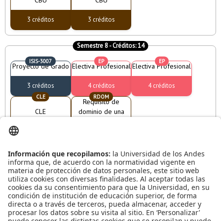
CBU
CBU
3 créditos
3 créditos
Semestre 8
- Créditos:
14
ISIS-3007
EP
EP
Proyecto de Grado
Electiva Profesional
Electiva Profesional
3 créditos
4 créditos
4 créditos
CLE
RDOM
Requisito de
CLE
dominio de una
lengua extranjera
3 créditos
0 créditos