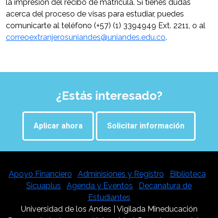
la impresión del recibo de matrícula. Si tienes dudas
acerca del proceso de visas para estudiar, puedes
comunicarte al teléfono (+57) (1) 3394949 Ext. 2211, o al
correoextranjerosuniandes@uniandes.edu.co
.
¿Estás interesado?
Aplicar ahora
Solicitar información
Apoyo Financiero
|
Adminisiones y Registro
|
Biblioteca
|
Sicuaplus
|
Agenda y Eventos
|
Decanatura de
Estudiantes
Universidad de los Andes | Vigilada Mineducación