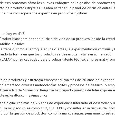
onde exploraremos cómo los nuevos enfoques en la gestión de productos y 
to de productos digitales. La idea es tener un panel de discusión entre Be
s de nuestros egresados expertos en productos digitales.
gers hoy en día?
Product Managers en todo el ciclo de vida de un producto, desde la creaci
afolios digitales
 trabajo, como el enfoque en los clientes, la experimentación continua y 
tando la forma en que los productos se desarrollan y lanzan al mercado.
 LATAM por su capacidad para producir talento técnico, empresarial y fome
n de productos y estrategia empresarial con más de 20 años de experienci
implementado diversas metodologías ágiles y procesos de desarrollo empres
Universidad de Minnesota, Benjamin ha ocupado puestos de liderazgo en
bleau, Realtor.com y Amazon.ca
ega digital con más de 28 años de experiencia liderando el desarrollo y l
iero. Ha ocupado roles como CEO, CTO, CPO y consultor en iniciativas de inn
o por la gestión de productos, combina marcos ágiles, pensamiento estraté