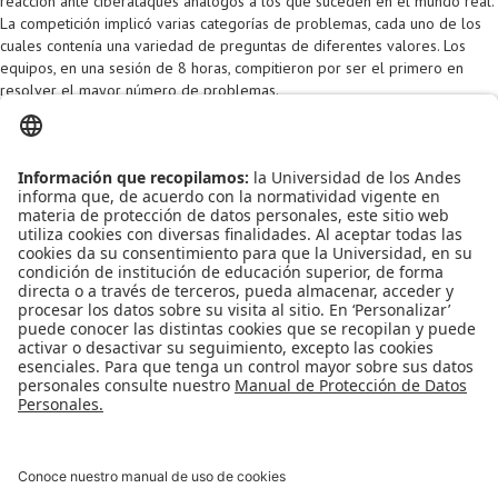
reacción ante ciberataques análogos a los que suceden en el mundo real.
La competición implicó varias categorías de problemas, cada uno de los
cuales contenía una variedad de preguntas de diferentes valores. Los
equipos, en una sesión de 8 horas, compitieron por ser el primero en
resolver el mayor número de problemas.
Read
6836
times
Last modified on Friday, 16 September 2016 14:24
Published in
Noticias
Tagged under
CyberEx 2016
Seguridad de la Información
seguridad TI
Seguridad informática
Ciberseguridad internacional
More in this category:
« Congreso Mundial de Sistemas y Cibernética
WOSC 2017 - Roma
Egresados de la Maestría en Seguridad de la
Información – MESI continuaron sus estudios de Doctorado en la
“Singapore University of Technology and Design – SUTD” »
back to top