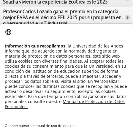
Soacha vivieron la experiencia EcoCrea este 2025
Leer Más
Leer Más
Profesor Carlos Lozano gana el premio en la categoría
mejor FAPA en el décimo EEII 2025 por su propuesta en
+
Leer Más
ciberseguridad e IoT industrial
Leer Más
Leer Más
Ver más Noticias...
Ver más Eventos...
Leer Más
Leer Más
Apoyo Financiero
|
Admisiones y Registro
|
Biblioteca
|
Bloque Neón
|
Agenda y Eventos
|
Decanatura de Estudiantes
|
MAAD
Universidad de los Andes | Vigilada Mineducación
Reconocimiento como Universidad: Decreto 1297 del 30 de mayo de
1964.