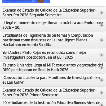
Proyecto de grado
Examen de Estado de Calidad de la Educación Superior -
+
Reingreso
Saber Pro 2026 Segundo Semestre
Reintegro
¡Llegó el momento de gestionar la práctica académica para
+
2026 – 10¡
Retiro voluntario
Estudiantes de Ingeniería de Sistemas y Computación
participan como finalistas en la Intelligent Planet
+
Transferencia
Hackathon en Arabia Saudita
Tarifas
Yuri Andrea Pinto Rojas es reconocida como mejor
Leer Más
+
investigadora posdoctoral en el EEII 2025
Leer Más
Grado
Talento Uniandes llega al MIT: estudiantes y egresados del
+
DISC participarán en Reality Hack 2026
¡Convocatoria abierta para Monitores de Investigación en
+
el Lab Colivri!
Examen de Estado de Calidad de la Educación Superior -
+
Saber Pro 2026 Primer Semestre
40 estudiantes de la Institución Educativa Buenos Aires de
+