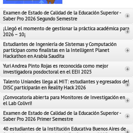
Proyecto de grado
Examen de Estado de Calidad de la Educación Superior -
+
Reingreso
Saber Pro 2026 Segundo Semestre
Reintegro
¡Llegó el momento de gestionar la práctica académica para
+
2026 – 10¡
Retiro voluntario
Estudiantes de Ingeniería de Sistemas y Computación
participan como finalistas en la Intelligent Planet
+
Transferencia
Hackathon en Arabia Saudita
Tarifas
Yuri Andrea Pinto Rojas es reconocida como mejor
Leer Más
+
investigadora posdoctoral en el EEII 2025
Leer Más
Grado
Talento Uniandes llega al MIT: estudiantes y egresados del
+
DISC participarán en Reality Hack 2026
¡Convocatoria abierta para Monitores de Investigación en
+
el Lab Colivri!
Examen de Estado de Calidad de la Educación Superior -
+
Saber Pro 2026 Primer Semestre
40 estudiantes de la Institución Educativa Buenos Aires de
+