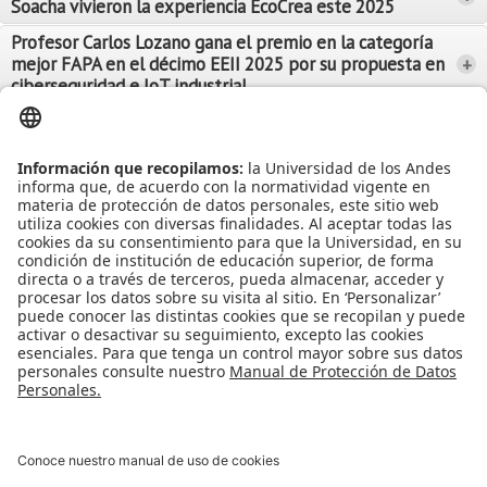
Soacha vivieron la experiencia EcoCrea este 2025
Leer Más
Leer Más
Profesor Carlos Lozano gana el premio en la categoría
mejor FAPA en el décimo EEII 2025 por su propuesta en
+
Leer Más
ciberseguridad e IoT industrial
Leer Más
Leer Más
Ver más Noticias...
Ver más Eventos...
Leer Más
Leer Más
Apoyo Financiero
|
Admisiones y Registro
|
Biblioteca
|
Bloque Neón
|
Agenda y Eventos
|
Decanatura de Estudiantes
|
MAAD
Universidad de los Andes | Vigilada Mineducación
Reconocimiento como Universidad: Decreto 1297 del 30 de mayo de
1964.