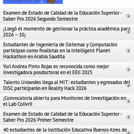
Proyecto de grado
Examen de Estado de Calidad de la Educación Superior -
+
Reingreso
Saber Pro 2026 Segundo Semestre
Reintegro
¡Llegó el momento de gestionar la práctica académica para
+
2026 – 10¡
Retiro voluntario
Estudiantes de Ingeniería de Sistemas y Computación
participan como finalistas en la Intelligent Planet
+
Transferencia
Hackathon en Arabia Saudita
Tarifas
Yuri Andrea Pinto Rojas es reconocida como mejor
Leer Más
+
investigadora posdoctoral en el EEII 2025
Leer Más
Grado
Talento Uniandes llega al MIT: estudiantes y egresados del
+
DISC participarán en Reality Hack 2026
¡Convocatoria abierta para Monitores de Investigación en
+
el Lab Colivri!
Examen de Estado de Calidad de la Educación Superior -
+
Saber Pro 2026 Primer Semestre
40 estudiantes de la Institución Educativa Buenos Aires de
+