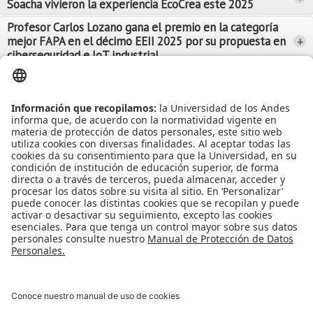
Soacha vivieron la experiencia EcoCrea este 2025
Leer Más
Leer Más
Profesor Carlos Lozano gana el premio en la categoría
mejor FAPA en el décimo EEII 2025 por su propuesta en
+
Leer Más
ciberseguridad e IoT industrial
Leer Más
Leer Más
Ver más Noticias...
Ver más Eventos...
Leer Más
Leer Más
Apoyo Financiero
|
Admisiones y Registro
|
Biblioteca
|
Bloque Neón
|
Agenda y Eventos
|
Decanatura de Estudiantes
|
MAAD
Universidad de los Andes | Vigilada Mineducación
Reconocimiento como Universidad: Decreto 1297 del 30 de mayo de
1964.