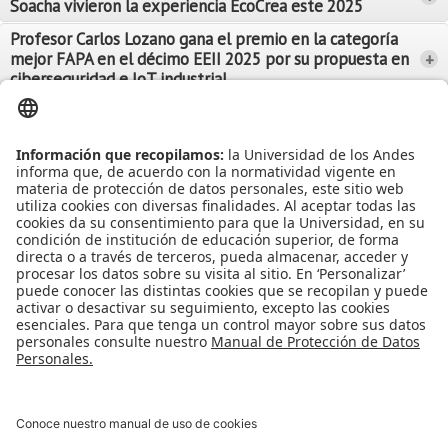
Soacha vivieron la experiencia EcoCrea este 2025
Leer Más
Leer Más
Profesor Carlos Lozano gana el premio en la categoría
mejor FAPA en el décimo EEII 2025 por su propuesta en
+
Leer Más
ciberseguridad e IoT industrial
Leer Más
Leer Más
Ver más Noticias...
Ver más Eventos...
Leer Más
Leer Más
Apoyo Financiero
|
Admisiones y Registro
|
Biblioteca
|
Bloque Neón
|
Agenda y Eventos
|
Decanatura de Estudiantes
|
MAAD
Universidad de los Andes | Vigilada Mineducación
Reconocimiento como Universidad: Decreto 1297 del 30 de mayo de
1964.