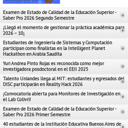
Proyecto de grado
Examen de Estado de Calidad de la Educación Superior -
+
Reingreso
Saber Pro 2026 Segundo Semestre
Reintegro
¡Llegó el momento de gestionar la práctica académica para
+
2026 – 10¡
Retiro voluntario
Estudiantes de Ingeniería de Sistemas y Computación
participan como finalistas en la Intelligent Planet
+
Transferencia
Hackathon en Arabia Saudita
Tarifas
Yuri Andrea Pinto Rojas es reconocida como mejor
Leer Más
+
investigadora posdoctoral en el EEII 2025
Leer Más
Grado
Talento Uniandes llega al MIT: estudiantes y egresados del
+
DISC participarán en Reality Hack 2026
¡Convocatoria abierta para Monitores de Investigación en
+
el Lab Colivri!
Examen de Estado de Calidad de la Educación Superior -
+
Saber Pro 2026 Primer Semestre
40 estudiantes de la Institución Educativa Buenos Aires de
+