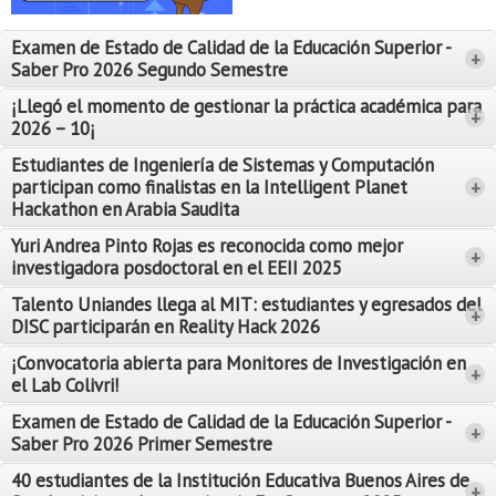
Proyecto de grado
Examen de Estado de Calidad de la Educación Superior -
+
Reingreso
Saber Pro 2026 Segundo Semestre
Reintegro
¡Llegó el momento de gestionar la práctica académica para
+
2026 – 10¡
Retiro voluntario
Estudiantes de Ingeniería de Sistemas y Computación
participan como finalistas en la Intelligent Planet
+
Transferencia
Hackathon en Arabia Saudita
Tarifas
Yuri Andrea Pinto Rojas es reconocida como mejor
Leer Más
+
investigadora posdoctoral en el EEII 2025
Leer Más
Grado
Talento Uniandes llega al MIT: estudiantes y egresados del
+
DISC participarán en Reality Hack 2026
¡Convocatoria abierta para Monitores de Investigación en
+
el Lab Colivri!
Examen de Estado de Calidad de la Educación Superior -
+
Saber Pro 2026 Primer Semestre
40 estudiantes de la Institución Educativa Buenos Aires de
+