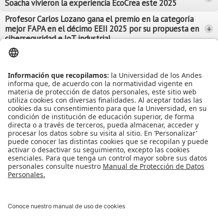
Soacha vivieron la experiencia EcoCrea este 2025
Leer Más
Leer Más
Profesor Carlos Lozano gana el premio en la categoría
mejor FAPA en el décimo EEII 2025 por su propuesta en
+
Leer Más
ciberseguridad e IoT industrial
Leer Más
Leer Más
Ver más Noticias...
Ver más Eventos...
Leer Más
Leer Más
Apoyo Financiero
|
Admisiones y Registro
|
Biblioteca
|
Bloque Neón
|
Agenda y Eventos
|
Decanatura de Estudiantes
|
MAAD
Universidad de los Andes | Vigilada Mineducación
Reconocimiento como Universidad: Decreto 1297 del 30 de mayo de
1964.