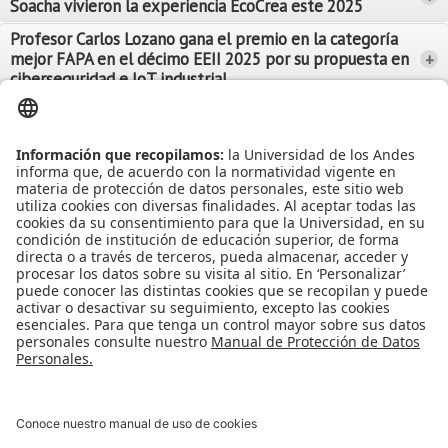
Soacha vivieron la experiencia EcoCrea este 2025
Leer Más
Leer Más
Profesor Carlos Lozano gana el premio en la categoría
mejor FAPA en el décimo EEII 2025 por su propuesta en
+
Leer Más
ciberseguridad e IoT industrial
Leer Más
Leer Más
Ver más Noticias...
Ver más Eventos...
Leer Más
Leer Más
Apoyo Financiero
|
Admisiones y Registro
|
Biblioteca
|
Bloque Neón
|
Agenda y Eventos
|
Decanatura de Estudiantes
|
MAAD
Universidad de los Andes | Vigilada Mineducación
Reconocimiento como Universidad: Decreto 1297 del 30 de mayo de
1964.