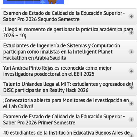
Proyecto de grado
Examen de Estado de Calidad de la Educación Superior -
+
Reingreso
Saber Pro 2026 Segundo Semestre
Reintegro
¡Llegó el momento de gestionar la práctica académica para
+
2026 – 10¡
Retiro voluntario
Estudiantes de Ingeniería de Sistemas y Computación
participan como finalistas en la Intelligent Planet
+
Transferencia
Hackathon en Arabia Saudita
Tarifas
Yuri Andrea Pinto Rojas es reconocida como mejor
Leer Más
+
investigadora posdoctoral en el EEII 2025
Leer Más
Grado
Talento Uniandes llega al MIT: estudiantes y egresados del
+
DISC participarán en Reality Hack 2026
¡Convocatoria abierta para Monitores de Investigación en
+
el Lab Colivri!
Examen de Estado de Calidad de la Educación Superior -
+
Saber Pro 2026 Primer Semestre
40 estudiantes de la Institución Educativa Buenos Aires de
+