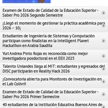
Proyecto de grado
Examen de Estado de Calidad de la Educación Superior -
+
Reingreso
Saber Pro 2026 Segundo Semestre
Reintegro
¡Llegó el momento de gestionar la práctica académica para
+
2026 – 10¡
Retiro voluntario
Estudiantes de Ingeniería de Sistemas y Computación
participan como finalistas en la Intelligent Planet
+
Transferencia
Hackathon en Arabia Saudita
Tarifas
Yuri Andrea Pinto Rojas es reconocida como mejor
Leer Más
+
investigadora posdoctoral en el EEII 2025
Leer Más
Grado
Talento Uniandes llega al MIT: estudiantes y egresados del
+
DISC participarán en Reality Hack 2026
¡Convocatoria abierta para Monitores de Investigación en
+
el Lab Colivri!
Examen de Estado de Calidad de la Educación Superior -
+
Saber Pro 2026 Primer Semestre
40 estudiantes de la Institución Educativa Buenos Aires de
+