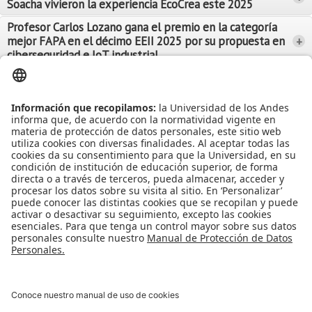
Soacha vivieron la experiencia EcoCrea este 2025
Leer Más
Leer Más
Profesor Carlos Lozano gana el premio en la categoría
mejor FAPA en el décimo EEII 2025 por su propuesta en
+
Leer Más
ciberseguridad e IoT industrial
Leer Más
Leer Más
Ver más Noticias...
Ver más Eventos...
Leer Más
Leer Más
Apoyo Financiero
|
Admisiones y Registro
|
Biblioteca
|
Bloque Neón
|
Agenda y Eventos
|
Decanatura de Estudiantes
|
MAAD
Universidad de los Andes | Vigilada Mineducación
Reconocimiento como Universidad: Decreto 1297 del 30 de mayo de
1964.