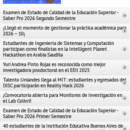
Proyecto de grado
Examen de Estado de Calidad de la Educación Superior -
+
Reingreso
Saber Pro 2026 Segundo Semestre
Reintegro
¡Llegó el momento de gestionar la práctica académica para
+
2026 – 10¡
Retiro voluntario
Estudiantes de Ingeniería de Sistemas y Computación
participan como finalistas en la Intelligent Planet
+
Transferencia
Hackathon en Arabia Saudita
Tarifas
Yuri Andrea Pinto Rojas es reconocida como mejor
Leer Más
+
investigadora posdoctoral en el EEII 2025
Leer Más
Grado
Talento Uniandes llega al MIT: estudiantes y egresados del
+
DISC participarán en Reality Hack 2026
¡Convocatoria abierta para Monitores de Investigación en
+
el Lab Colivri!
Examen de Estado de Calidad de la Educación Superior -
+
Saber Pro 2026 Primer Semestre
40 estudiantes de la Institución Educativa Buenos Aires de
+