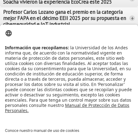
Soacha vivieron la experiencia EcoCrea este 2025
Leer Más
Leer Más
Profesor Carlos Lozano gana el premio en la categoría
mejor FAPA en el décimo EEII 2025 por su propuesta en
+
Leer Más
ciberseguridad e IoT industrial
Leer Más
Leer Más
Ver más Noticias...
Ver más Eventos...
Leer Más
Leer Más
Apoyo Financiero
|
Admisiones y Registro
|
Biblioteca
|
Bloque Neón
|
Agenda y Eventos
|
Decanatura de Estudiantes
|
MAAD
Universidad de los Andes | Vigilada Mineducación
Reconocimiento como Universidad: Decreto 1297 del 30 de mayo de
1964.