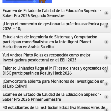
Proyecto de grado
Examen de Estado de Calidad de la Educación Superior -
+
Reingreso
Saber Pro 2026 Segundo Semestre
Reintegro
¡Llegó el momento de gestionar la práctica académica para
+
2026 – 10¡
Retiro voluntario
Estudiantes de Ingeniería de Sistemas y Computación
participan como finalistas en la Intelligent Planet
+
Transferencia
Hackathon en Arabia Saudita
Tarifas
Yuri Andrea Pinto Rojas es reconocida como mejor
Leer Más
+
investigadora posdoctoral en el EEII 2025
Leer Más
Grado
Talento Uniandes llega al MIT: estudiantes y egresados del
+
DISC participarán en Reality Hack 2026
¡Convocatoria abierta para Monitores de Investigación en
+
el Lab Colivri!
Examen de Estado de Calidad de la Educación Superior -
+
Saber Pro 2026 Primer Semestre
40 estudiantes de la Institución Educativa Buenos Aires de
+