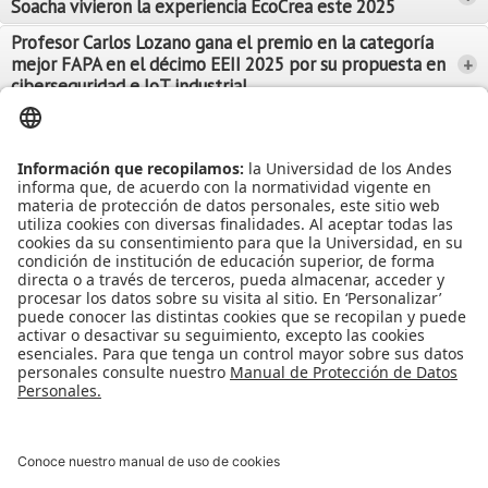
Soacha vivieron la experiencia EcoCrea este 2025
Leer Más
Leer Más
Profesor Carlos Lozano gana el premio en la categoría
mejor FAPA en el décimo EEII 2025 por su propuesta en
+
Leer Más
ciberseguridad e IoT industrial
Leer Más
Leer Más
Ver más Noticias...
Ver más Eventos...
Leer Más
Leer Más
Apoyo Financiero
|
Admisiones y Registro
|
Biblioteca
|
Bloque Neón
|
Agenda y Eventos
|
Decanatura de Estudiantes
|
MAAD
Universidad de los Andes | Vigilada Mineducación
Reconocimiento como Universidad: Decreto 1297 del 30 de mayo de
1964.