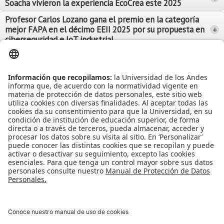
Soacha vivieron la experiencia EcoCrea este 2025
Leer Más
Leer Más
Profesor Carlos Lozano gana el premio en la categoría
mejor FAPA en el décimo EEII 2025 por su propuesta en
+
Leer Más
ciberseguridad e IoT industrial
Leer Más
Leer Más
Ver más Noticias...
Ver más Eventos...
Leer Más
Leer Más
Apoyo Financiero
|
Admisiones y Registro
|
Biblioteca
|
Bloque Neón
|
Agenda y Eventos
|
Decanatura de Estudiantes
|
MAAD
Universidad de los Andes | Vigilada Mineducación
Reconocimiento como Universidad: Decreto 1297 del 30 de mayo de
1964.