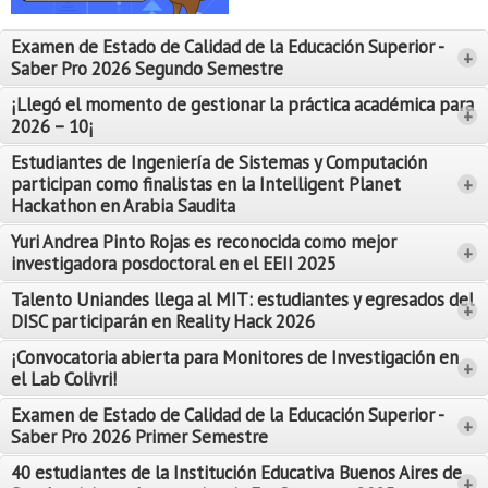
Proyecto de grado
Examen de Estado de Calidad de la Educación Superior -
+
Reingreso
Saber Pro 2026 Segundo Semestre
Reintegro
¡Llegó el momento de gestionar la práctica académica para
+
2026 – 10¡
Retiro voluntario
Estudiantes de Ingeniería de Sistemas y Computación
participan como finalistas en la Intelligent Planet
+
Transferencia
Hackathon en Arabia Saudita
Tarifas
Yuri Andrea Pinto Rojas es reconocida como mejor
Leer Más
+
investigadora posdoctoral en el EEII 2025
Leer Más
Grado
Talento Uniandes llega al MIT: estudiantes y egresados del
+
DISC participarán en Reality Hack 2026
¡Convocatoria abierta para Monitores de Investigación en
+
el Lab Colivri!
Examen de Estado de Calidad de la Educación Superior -
+
Saber Pro 2026 Primer Semestre
40 estudiantes de la Institución Educativa Buenos Aires de
+